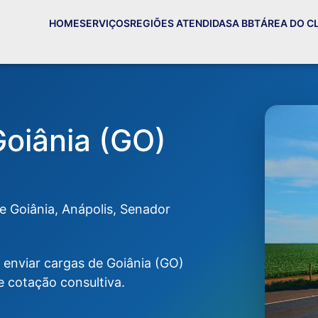
HOME
SERVIÇOS
REGIÕES ATENDIDAS
A BBT
ÁREA DO C
oiânia (GO)
e Goiânia, Anápolis, Senador
 enviar cargas de Goiânia (GO)
 cotação consultiva.