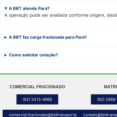
A BBT atende Pará?
A operação pode ser avaliada conforme origem, destin
A BBT faz carga fracionada para Pará?
Como solicitar cotação?
COMERCIAL FRACIONADO
MATRI
(62) 3413-9966
(62) 3988
comercial.fracionado@bbttransportes.com.br
contato@bbttrans