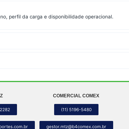
o, perfil da carga e disponibilidade operacional.
Z
COMERCIAL COMEX
-2282
(11) 5196-5480
portes.com.br
gestor.mtz@b4comex.com.br