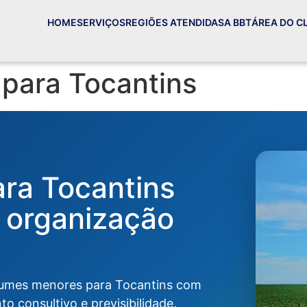
HOME
SERVIÇOS
REGIÕES ATENDIDAS
A BBT
ÁREA DO C
 para Tocantins
ra Tocantins
 organização
lumes menores para Tocantins com
to consultivo e previsibilidade.