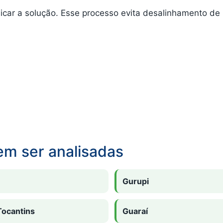
car a solução. Esse processo evita desalinhamento de p
em ser analisadas
Gurupi
Tocantins
Guaraí