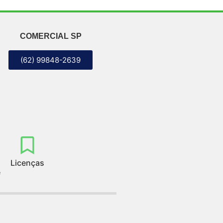
COMERCIAL SP
(62) 99848-2639
Licenças
e