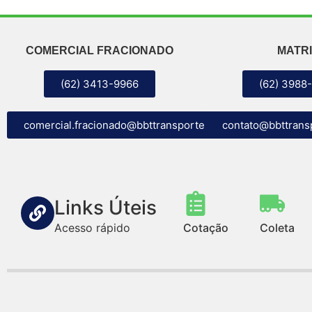
COMERCIAL FRACIONADO
MATRI
(62) 3413-9966
(62) 3988
comercial.fracionado@bbttransportes.com.br
contato@bbttrans
Links Úteis
Acesso rápido
Cotação
Coleta