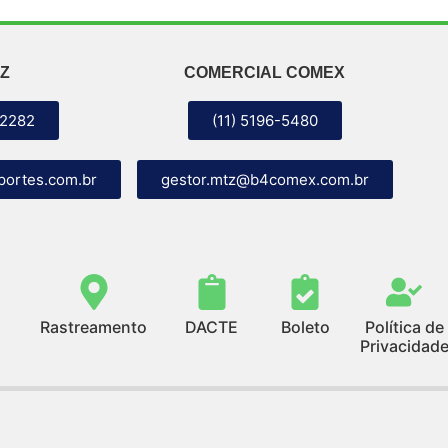
Z
COMERCIAL COMEX
-2282
(11) 5196-5480
portes.com.br
gestor.mtz@b4comex.com.br
Rastreamento
DACTE
Boleto
Política de
Privacidad