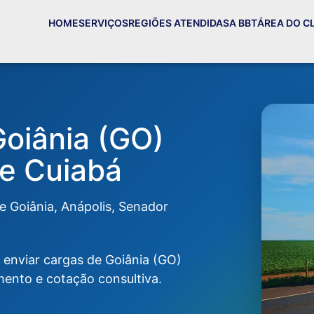
HOME
SERVIÇOS
REGIÕES ATENDIDAS
A BBT
ÁREA DO C
oiânia (GO)
 e Cuiabá
e Goiânia, Anápolis, Senador
 enviar cargas de Goiânia (GO)
nto e cotação consultiva.