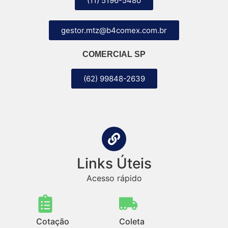
(11) 5196-5480
gestor.mtz@b4comex.com.br
COMERCIAL SP
(62) 99848-2639
Links Úteis
Acesso rápido
Cotação
Coleta